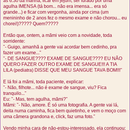
às 6:30 da manhã, ficar em jejum, ser furado por uma
agulha IMENSA (tá bom... não era imensa... era só
grande...) e ficar com vergonha, ainda por cima (um
menininho de 2 anos fez o mesmo exame e não chorou... eu
chorei!)????? Quem?????
Então que, ontem, a mãmi veio com a novidade, toda
sorridente:
"- Guigo, amanhã a gente vai acordar bem cedinho, pra
fazer um exame..."
"- DE SANGUE???? EXAME DE SANGUE???? EU NÃO
QUERO FAZER OUTRO EXAME DE SANGUE!!! A TIA
LILA (pediatra) DISSE QUE MEU SANGUE TAVA BOM!!!"
E lá foi a mãmi, toda paciente, explicar:
"- Não, filhote... não é exame de sangue, viu? Fica
tranquilo..."
Eu: "- Mas, tem agulha, mãmi?"
Mãmi: "- Não, amore. É só uma fotografia. A gente vai lá,
deita numa caminha, fica bem quietinho, e vem o moço com
uma câmera grandona e, click, faz uma foto."
Vendo minha cara de não-estou-interessado, ela continuou: