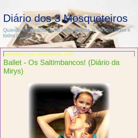
Diário dos 3 Mosqueteiros
Quando você adota, como lema de vida, o "um por todos e
todos por um!"
sexta-feira, 2 de dezembro de 2011
Ballet - Os Saltimbancos! (Diário da
Mirys)