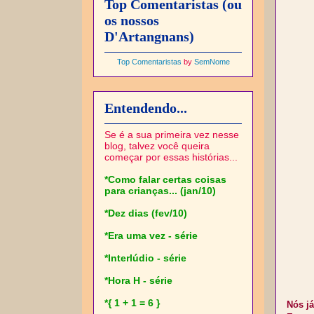
Top Comentaristas (ou
os nossos
D'Artangnans)
Top Comentaristas
by
SemNome
Entendendo...
Se é a sua primeira vez nesse
blog, talvez você queira
começar por essas histórias...
*Como falar certas coisas
para crianças... (jan/10)
*Dez dias (fev/10)
*Era uma vez - série
*Interlúdio - série
*Hora H - série
*{ 1 + 1 = 6 }
Nós já