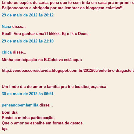
Lindo os papéis de carta, pena que tô sem tinta em casa pra imprimir e
Beijoooooooo e obrigada por me lembrar da blogagem coletiva!!!
29 de maio de 2012 às 20:12
Nana
disse...
Eba!!! Vou ganhar uma?! kkkkk. Bj e fk c Deus.
29 de maio de 2012 às 21:10
chica
disse...
Minha participação na B.Coletiva está aqui:
http://vendoascoresdavida.blogspot.com.br/2012/05/enfeite-o-diagast
Um lindo dia do amor e família pra ti e teus!beijos,chica
30 de maio de 2012 às 06:51
pensandoemfamilia
disse...
Bom dia
Postei a minha participação,
Que o amor se espalhe em forma de gestos.
bjs