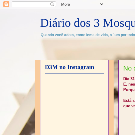
Diário dos 3 Mosqu
Quando você adota, como lema de vida, o "um por todo
D3M no Instagram
No 
Dia 31
E, ne
Porque
Está s
que v