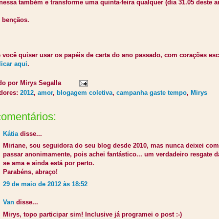
nessa também e transforme uma quinta-feira qualquer (dia 31.05 deste 
e bençãos.
e você quiser usar os papéis de carta do ano passado, com coraçõe
licar aqui
.
do por
Mirys Segalla
dores:
2012
,
amor
,
blogagem coletiva
,
campanha gaste tempo
,
Mirys
comentários:
Kátia
disse...
Miriane, sou seguidora do seu blog desde 2010, mas nunca deixei com
passar anonimamente, pois achei fantástico... um verdadeiro resgate 
se ama e ainda está por perto.
Parabéns, abraço!
29 de maio de 2012 às 18:52
Van
disse...
Mirys, topo participar sim! Inclusive já programei o post :-)