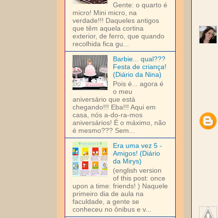
Gente: o quarto é
micro! Mini micro, na
verdade!!! Daqueles antigos
que têm aquela cortina
exterior, de ferro, que quando
recolhida fica gu...
Barbie... qual???
Festa de criança!
(Diário da Nina)
Pois é... agora é
o meu
aniversário que está
chegando!!! Eba!!! Aqui em
casa, nós a-do-ra-mos
aniversários! É o máximo, não
é mesmo??? Sem...
Era uma vez 5 -
Amigos! (Diário
da Mirys)
(english version
of this post: once
upon a time: friends! ) Naquele
primeiro dia de aula na
faculdade, a gente se
conheceu no ônibus e v...