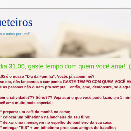
eteiros
s e todos por um!"
dia 31.05, gaste tempo com quem você ama!! (D
.05 é o nosso "Dia da Familia". Vocês já sabem, né?
sse dia, nós lançamos a campanha GASTE TEMPO COM QUEM VOCÊ A
 as pessoas não duram pra sempre... então, ame, demonstre, se alegre 
em criatividade??? Sério??? Veja aqui o que você pode fazer, em 5 minu
ocê ama muito mais especial:
* preparar um café da manhã na cama;
* colocar um bilhetinho na lancheira do seu filho;
* deixar uma mensagem no espelho do banheiro da sua casa;
* entregar "BIS" + um bilhetinho pros seus amigos do trabalho;