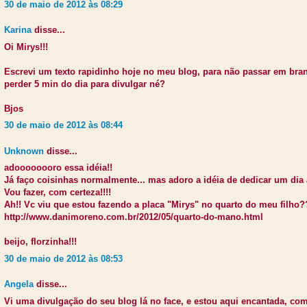
30 de maio de 2012 às 08:29
Karina
disse...
Oi Mirys!!!
Escrevi um texto rapidinho hoje no meu blog, para não passar em bran
perder 5 min do dia para divulgar né?
Bjos
30 de maio de 2012 às 08:44
Unknown
disse...
adoooooooro essa idéia!!
Já faço coisinhas normalmente... mas adoro a idéia de dedicar um dia a
Vou fazer, com certeza!!!!
Ah!! Vc viu que estou fazendo a placa "Mirys" no quarto do meu filho?
http://www.danimoreno.com.br/2012/05/quarto-do-mano.html
beijo, florzinha!!!
30 de maio de 2012 às 08:53
Angela
disse...
Vi uma divulgação do seu blog lá no face, e estou aqui encantada, 