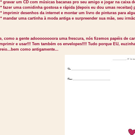
* gravar um CD com músicas bacanas pro seu amigo e jogar na caixa de
* fazer uma comidinha gostosa e rápida (depois eu dou umas receitas) 
* imprimir desenhos da internet e montar um livro de pinturas para alg
* mandar uma cartinha à moda antiga e surpreender sua mãe, seu irmão
, como a gente adoooooooora uma frescura, nós fizemos papéis de cart
imprimir e usar!!! Tem também os envelopes!!!! Tudo porque EU, euzinh
reio...bem como antigamente...