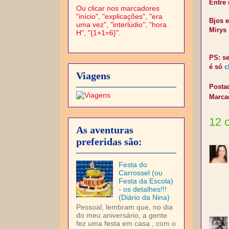
Entre 
Ou clicar nos marcadores
"início", "explicações", "era
Bjos 
uma vez", "interlúdio", "hora
Mirys
H", "{1+1=6}".
PS: s
é só
c
Viagens
Posta
Marca
12 
As aventuras
preferidas são:
Festa do
Carrossel (ou
Festa da Escola)
- os detalhes!!!
(Diário da Nina)
Pessoal, lembram que, no dia
do meu aniversário, a gente
fez uma festa em casa , com o