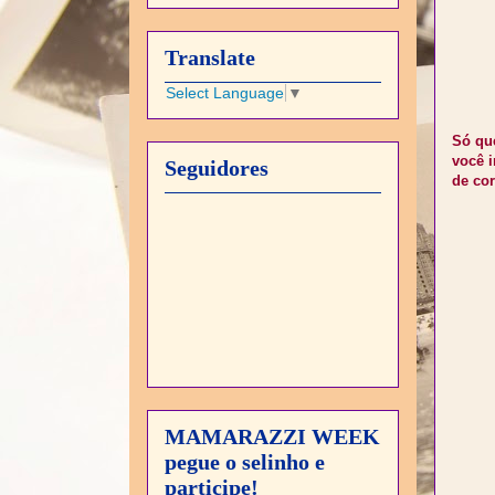
Translate
Select Language
▼
Só que
você 
Seguidores
de cor
MAMARAZZI WEEK
pegue o selinho e
participe!